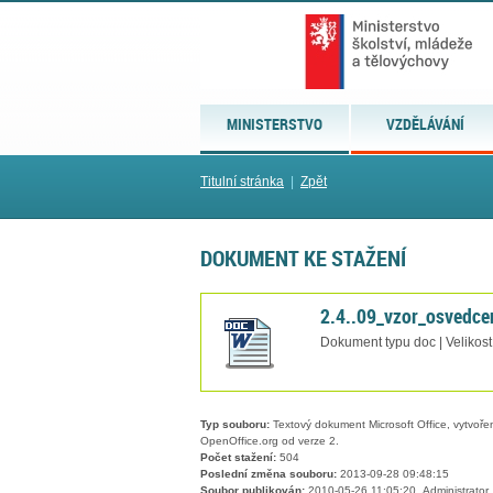
MINISTERSTVO
VZDĚLÁVÁNÍ
Titulní stránka
|
Zpět
DOKUMENT KE STAŽENÍ
2.4..09_vzor_osvedce
Dokument typu doc | Velikost
Typ souboru:
Textový dokument Microsoft Office, vytvořený
OpenOffice.org od verze 2.
Počet stažení:
504
Poslední změna souboru:
2013-09-28 09:48:15
Soubor publikován:
2010-05-26 11:05:20, Administrator