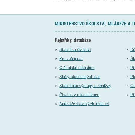
MINISTERSTVO ŠKOLSTVÍ, MLÁDEŽE A 
Rejstříky, databáze
Statistika školství
Dů
Pro veřejnost
Šk
O školské statistice
Př
Sběry statistických dat
Pl
Statistické výstupy a analýzy
Ot
Číselníky a klasifikace
P
Adresáře školských institucí