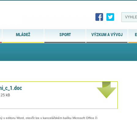
MLÁDEŽ
SPORT
VÝZKUM A VÝVOJ
E
ni_c_1.doc
 25 kB
 v editoru Word, otevřít lze v kancelářském balíku Microsoft Office či