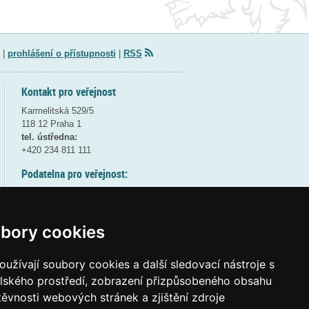
|
prohlášení o přístupnosti
|
RSS
Kontakt pro veřejnost
Karmelitská 529/5
118 12 Praha 1
tel. ústředna:
+420 234 811 111
Podatelna pro veřejnost:
pondělí a středa - 7:30-17:00
úterý a čtvrtek - 7:30-15:30
pátek - 7:30-14:00
bory cookies
8:30 - 9:30 - bezpečnostní přestávka
(více informací
ZDE
)
užívají soubory cookies a další sledovací nástroje s
elského prostředí, zobrazení přizpůsobeného obsahu
Elektronická podatelna:
těvnosti webových stránek a zjištění zdroje
posta@msmt
gov
cz