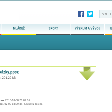
MLÁDEŽ
SPORT
VÝZKUM A VÝVOJ
E
akázky.ppsx
st 201,22 kB
oru:
2013-10-08 23:09:36
11-02-09 13:29:34, Kočková Tereza