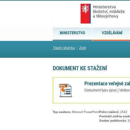
MINISTERSTVO
VZDĚLÁVÁNÍ
Titulní stránka
|
Zpět
DOKUMENT KE STAŽENÍ
Prezentace veřejné z
Dokument typu ppsx | Veliko
Typ souboru:
Microsof PowerPoint
Počet stažení:
1543
Poslední změna soub
Soubor publikován:
20