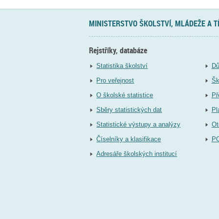
MINISTERSTVO ŠKOLSTVÍ, MLÁDEŽE A 
Rejstříky, databáze
Statistika školství
Dů
Pro veřejnost
Šk
O školské statistice
Př
Sběry statistických dat
Pl
Statistické výstupy a analýzy
Ot
Číselníky a klasifikace
P
Adresáře školských institucí