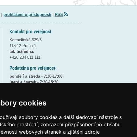
|
prohlášení o přístupnosti
|
RSS
Kontakt pro veřejnost
Karmelitská 529/5
118 12 Praha 1
tel. ústředna:
+420 234 811 111
Podatelna pro veřejnost:
pondělí a středa - 7:30-17:00
úterý a čtvrtek - 7:30-15:30
pátek - 7:30-14:00
8:30 - 9:30 - bezpečnostní přestávka
bory cookies
(více informací
ZDE
)
užívají soubory cookies a další sledovací nástroje s
Elektronická podatelna:
posta@msmt
gov
cz
elského prostředí, zobrazení přizpůsobeného obsahu
těvnosti webových stránek a zjištění zdroje
ID datové schránky:
vidaawt