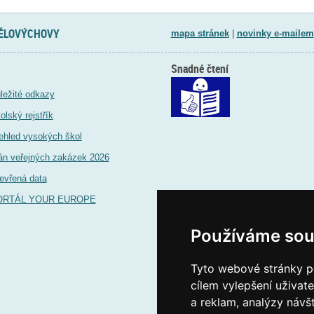
TĚLOVÝCHOVY
mapa stránek
|
novinky e-mailem
Snadné čtení
ležité odkazy
olský rejstřík
ehled vysokých škol
án veřejných zakázek 2026
evřená data
ORTÁL YOUR EUROPE
Používáme sou
Tyto webové stránky po
cílem vylepšení uživat
a reklam, analýzy návš