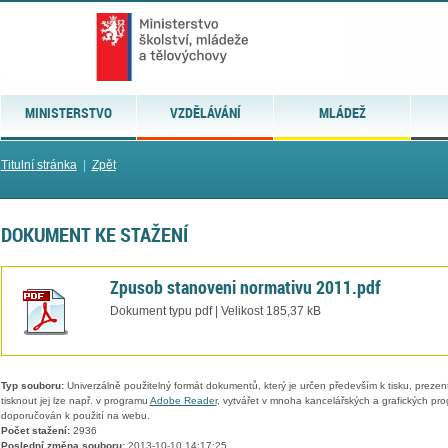
MINISTERSTVO
VZDĚLÁVÁNÍ
MLÁDEŽ
Titulní stránka
|
Zpět
DOKUMENT KE STAŽENÍ
Zpusob stanoveni normativu 2011.pdf
Dokument typu pdf | Velikost 185,37 kB
Typ souboru:
Univerzálně použitelný formát dokumentů, který je určen především k tisku, prezen
tisknout jej lze např. v programu
Adobe Reader
, vytvářet v mnoha kancelářských a grafických pr
doporučován k použití na webu.
Počet stažení:
2936
Poslední změna souboru:
2013-10-10 14:17:25