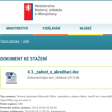
MINISTERSTVO
VZDĚLÁVÁNÍ
MLÁDEŽ
Titulní stránka
|
Zpět
DOKUMENT KE STAŽENÍ
4.3._zadost_o_akreditaci.doc
Dokument typu doc | Velikost 147,5 kB
Typ souboru:
Textový dokument Microsoft Office, vytvořený v editoru Word, otevřít lze v kancelářs
OpenOffice.org od verze 2.
Počet stažení:
606
Poslední změna souboru:
2013-10-06 23:33:44
Soubor publikován:
2010-05-26 11:05:20, Administrator