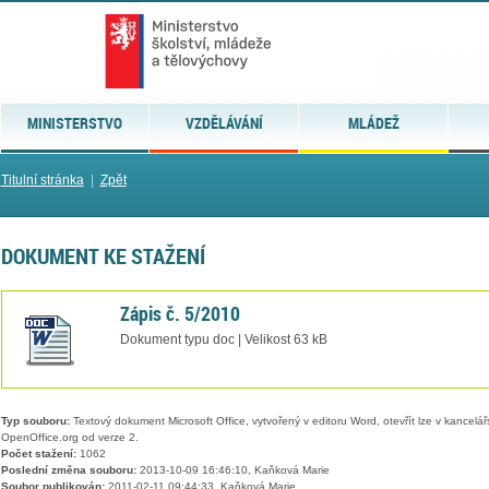
MINISTERSTVO
VZDĚLÁVÁNÍ
MLÁDEŽ
Titulní stránka
|
Zpět
DOKUMENT KE STAŽENÍ
Zápis č. 5/2010
Dokument typu doc | Velikost 63 kB
Typ souboru:
Textový dokument Microsoft Office, vytvořený v editoru Word, otevřít lze v kancelářs
OpenOffice.org od verze 2.
Počet stažení:
1062
Poslední změna souboru:
2013-10-09 16:46:10, Kaňková Marie
Soubor publikován:
2011-02-11 09:44:33, Kaňková Marie