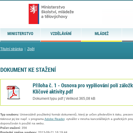
MINISTERSTVO
VZDĚLÁVÁNÍ
MLÁDEŽ
Titulní stránka
|
Zpět
DOKUMENT KE STAŽENÍ
Příloha č. 1 - Osnova pro vyplňování polí záložk
Klíčové aktivity.pdf
Dokument typu pdf | Velikost 365,08 kB
Typ souboru:
Univerzálně použitelný formát dokumentů, který je určen především k tisku, prezen
tisknout jej lze např. v programu
Adobe Reader
, vytvářet v mnoha kancelářských a grafických pr
doporučován k použití na webu.
Počet stažení:
356
Poslední změna souboru:
2013-09-21 16:19:44