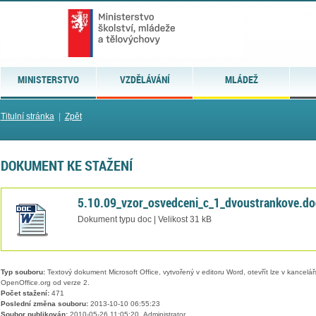
MINISTERSTVO
VZDĚLÁVÁNÍ
MLÁDEŽ
Titulní stránka
|
Zpět
DOKUMENT KE STAŽENÍ
5.10.09_vzor_osvedceni_c_1_dvoustrankove.do
Dokument typu doc | Velikost 31 kB
Typ souboru:
Textový dokument Microsoft Office, vytvořený v editoru Word, otevřít lze v kancelářs
OpenOffice.org od verze 2.
Počet stažení:
471
Poslední změna souboru:
2013-10-10 06:55:23
Soubor publikován:
2010-05-26 11:05:20, Administrator