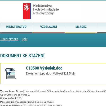
MINISTERSTVO
VZDĚLÁVÁNÍ
MLÁDEŽ
Titulní stránka
|
Zpět
DOKUMENT KE STAŽENÍ
C10508 Výsledek.doc
Dokument typu doc | Velikost 113,5 kB
Typ souboru:
Textový dokument Microsoft Office, vytvořený v editoru Word, otevřít lze v kancelářs
OpenOffice.org od verze 2.
Počet stažení:
285
Poslední změna souboru:
2013-09-19 02:00:04
Soubor publikován:
2011-02-14 14:09:22, Štoud Jakub