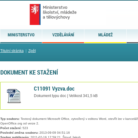
MINISTERSTVO
VZDĚLÁVÁNÍ
MLÁDEŽ
Titulní stránka
|
Zpět
DOKUMENT KE STAŽENÍ
C11091 Vyzva.doc
Dokument typu doc | Velikost 341,5 kB
Typ souboru:
Textový dokument Microsoft Office, vytvořený v editoru Word, otevřít lze v kancelářs
OpenOffice.org od verze 2.
Počet stažení:
523
Poslední změna souboru:
2013-09-09 04:51:16
Soubor publikován:
2011-02-16 17:59:21, Štoud Jakub