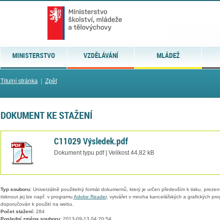
MINISTERSTVO
VZDĚLÁVÁNÍ
MLÁDEŽ
Titulní stránka
|
Zpět
DOKUMENT KE STAŽENÍ
C11029 Výsledek.pdf
Dokument typu pdf | Velikost 44,82 kB
Typ souboru:
Univerzálně použitelný formát dokumentů, který je určen především k tisku, prezen
tisknout jej lze např. v programu
Adobe Reader
, vytvářet v mnoha kancelářských a grafických pr
doporučován k použití na webu.
Počet stažení:
284
Poslední změna souboru:
2013-09-13 04:20:54