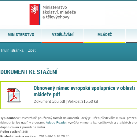
MINISTERSTVO
VZDĚLÁVÁNÍ
MLÁDEŽ
Titulní stránka
|
Zpět
DOKUMENT KE STAŽENÍ
Obnovený rámec evropské spolupráce v oblasti
mládeže.pdf
Dokument typu pdf | Velikost 315,53 kB
Typ souboru:
Univerzálně použitelný formát dokumentů, který je určen především k tisku, prezen
tisknout jej lze např. v programu
Adobe Reader
, vytvářet v mnoha kancelářských a grafických pr
doporučován k použití na webu.
Počet stažení:
348
Poslední změna souboru:
2013-10-10 18:28:35