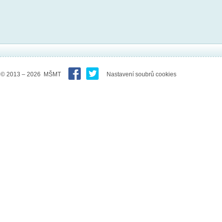
© 2013 – 2026 MŠMT
Nastavení soubrů cookies