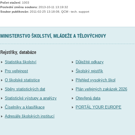
Počet stažení:
1003
Poslední změna souboru:
2013-10-11 13:19:32
Soubor publikován:
2011-02-25 13:18:08, QCM - tech. support
MINISTERSTVO ŠKOLSTVÍ, MLÁDEŽE A TĚLOVÝCHOVY
Rejstříky, databáze
Statistika školství
Důležité odkazy
Pro veřejnost
Školský rejstřík
O školské statistice
Přehled vysokých škol
Sběry statistických dat
Plán veřejných zakázek 2026
Statistické výstupy a analýzy
Otevřená data
Číselníky a klasifikace
PORTÁL YOUR EUROPE
Adresáře školských institucí