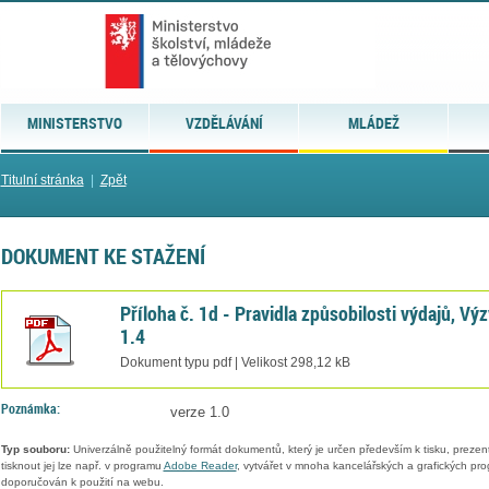
MINISTERSTVO
VZDĚLÁVÁNÍ
MLÁDEŽ
Titulní stránka
|
Zpět
DOKUMENT KE STAŽENÍ
Příloha č. 1d - Pravidla způsobilosti výdajů, Vý
1.4
Dokument typu pdf | Velikost 298,12 kB
Poznámka:
verze 1.0
Typ souboru:
Univerzálně použitelný formát dokumentů, který je určen především k tisku, prezen
tisknout jej lze např. v programu
Adobe Reader
, vytvářet v mnoha kancelářských a grafických pr
doporučován k použití na webu.