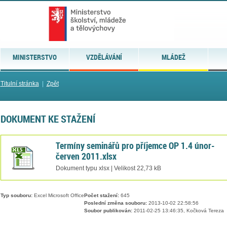
MINISTERSTVO
VZDĚLÁVÁNÍ
MLÁDEŽ
Titulní stránka
|
Zpět
DOKUMENT KE STAŽENÍ
Termíny seminářů pro příjemce OP 1.4 únor-
červen 2011.xlsx
Dokument typu xlsx | Velikost 22,73 kB
Typ souboru:
Excel Microsoft Office
Počet stažení:
645
Poslední změna souboru:
2013-10-02 22:58:56
Soubor publikován:
2011-02-25 13:46:35, Kočková Tereza