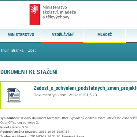
MINISTERSTVO
VZDĚLÁVÁNÍ
MLÁDEŽ
Titulní stránka
|
Zpět
DOKUMENT KE STAŽENÍ
Zadost_o_schvaleni_podstatnych_zmen_projekt
Dokument typu doc | Velikost 291,5 kB
Typ souboru:
Textový dokument Microsoft Office, vytvořený v editoru Word, otevřít lze v kancelářs
OpenOffice.org od verze 2.
Počet stažení:
974
Poslední změna souboru:
2013-10-08 15:07:17
Soubor publikován:
2011-03-02 14:33:10, Horáková Petra