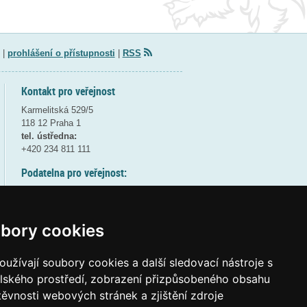
|
prohlášení o přístupnosti
|
RSS
Kontakt pro veřejnost
Karmelitská 529/5
118 12 Praha 1
tel. ústředna:
+420 234 811 111
Podatelna pro veřejnost:
pondělí a středa - 7:30-17:00
úterý a čtvrtek - 7:30-15:30
pátek - 7:30-14:00
bory cookies
8:30 - 9:30 - bezpečnostní přestávka
(více informací
ZDE
)
užívají soubory cookies a další sledovací nástroje s
elského prostředí, zobrazení přizpůsobeného obsahu
Elektronická podatelna:
těvnosti webových stránek a zjištění zdroje
posta@msmt
gov
cz