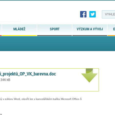
MLÁDEŽ
SPORT
VÝZKUM A VÝVOJ
E
ti_projektů_OP_VK_barevna.doc
t 346 kB
 v editoru Word, otevřít lze v kancelářském balíku Microsoft Office či
ra