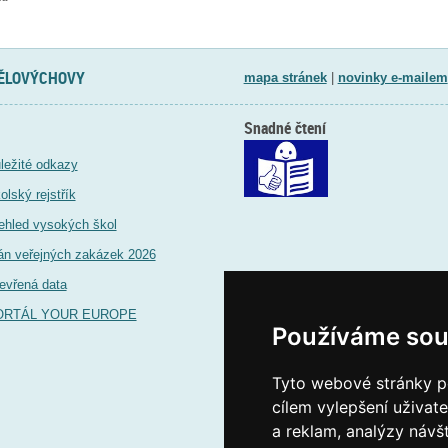
TĚLOVÝCHOVY
mapa stránek
|
novinky e-mailem
Snadné čtení
ležité odkazy
olský rejstřík
ehled vysokých škol
án veřejných zakázek 2026
evřená data
ORTÁL YOUR EUROPE
Používáme sou
Tyto webové stránky po
cílem vylepšení uživat
a reklam, analýzy návš