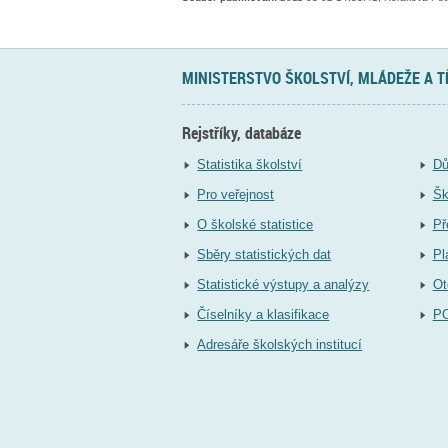
MINISTERSTVO ŠKOLSTVÍ, MLÁDEŽE A 
Rejstříky, databáze
Statistika školství
Dů
Pro veřejnost
Šk
O školské statistice
Př
Sběry statistických dat
Pl
Statistické výstupy a analýzy
Ot
Číselníky a klasifikace
P
Adresáře školských institucí