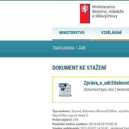
MINISTERSTVO
VZDĚLÁVÁNÍ
Titulní stránka
|
Zpět
DOKUMENT KE STAŽENÍ
Zpráva_o_udržitelnos
Dokument typu doc | Velikos
Typ souboru:
Textový dokument Microsoft Office, vytvořený
OpenOffice.org od verze 2.
Počet stažení:
455
Poslední změna souboru:
2013-09-03 03:06:32
Soubor publikován:
2011-03-02 14:33:41, Horáková Pet