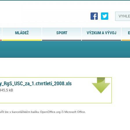
MLÁDEŽ
SPORT
VÝZKUM A VÝVOJ
E
_RgS_USC_za_1.ctvrtleti_2008.xls
 445,5 kB
evřít lze v kancelářském balíku OpenOffice.org či Microsoft Office.