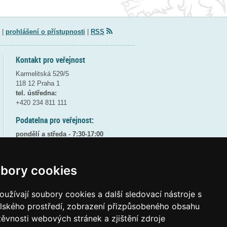
|
prohlášení o přístupnosti
|
RSS
Kontakt pro veřejnost
Karmelitská 529/5
118 12 Praha 1
tel. ústředna:
+420 234 811 111
Podatelna pro veřejnost:
pondělí a středa - 7:30-17:00
úterý a čtvrtek - 7:30-15:30
pátek - 7:30-14:00
bory cookies
8:30 - 9:30 - bezpečnostní přestávka
(více informací
ZDE
)
užívají soubory cookies a další sledovací nástroje s
Elektronická podatelna:
elského prostředí, zobrazení přizpůsobeného obsahu
posta@msmt
gov
cz
těvnosti webových stránek a zjištění zdroje