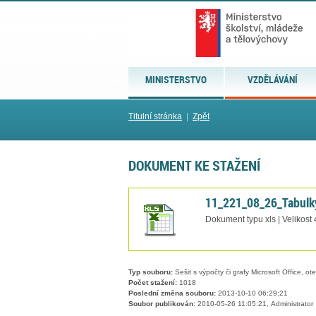
MINISTERSTVO
VZDĚLÁVÁNÍ
Titulní stránka
|
Zpět
DOKUMENT KE STAŽENÍ
11_221_08_26_Tabulky
Dokument typu xls | Velikost
Typ souboru:
Sešit s výpočty či grafy Microsoft Office, ot
Počet stažení:
1018
Poslední změna souboru:
2013-10-10 06:29:21
Soubor publikován:
2010-05-26 11:05:21, Administrator