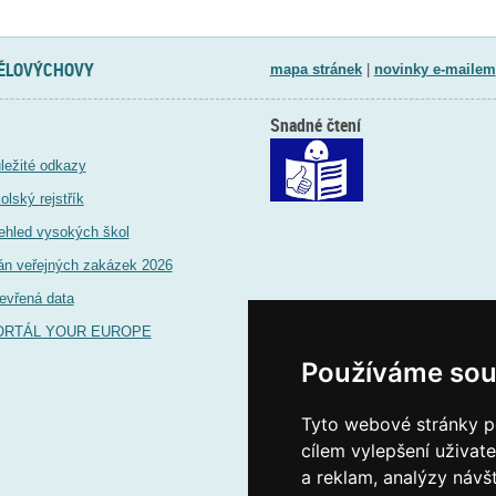
TĚLOVÝCHOVY
mapa stránek
|
novinky e-mailem
Snadné čtení
ležité odkazy
olský rejstřík
ehled vysokých škol
án veřejných zakázek 2026
evřená data
ORTÁL YOUR EUROPE
Používáme sou
Tyto webové stránky po
cílem vylepšení uživat
a reklam, analýzy návš