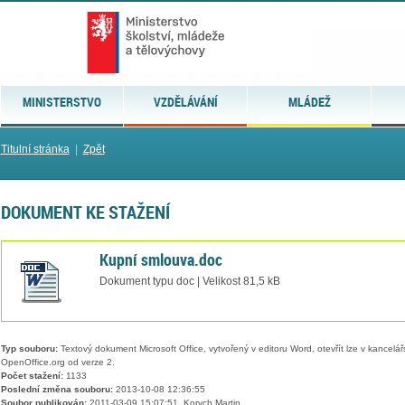
MINISTERSTVO
VZDĚLÁVÁNÍ
MLÁDEŽ
Titulní stránka
|
Zpět
DOKUMENT KE STAŽENÍ
Kupní smlouva.doc
Dokument typu doc | Velikost 81,5 kB
Typ souboru:
Textový dokument Microsoft Office, vytvořený v editoru Word, otevřít lze v kancelářs
OpenOffice.org od verze 2.
Počet stažení:
1133
Poslední změna souboru:
2013-10-08 12:36:55
Soubor publikován:
2011-03-09 15:07:51, Korych Martin