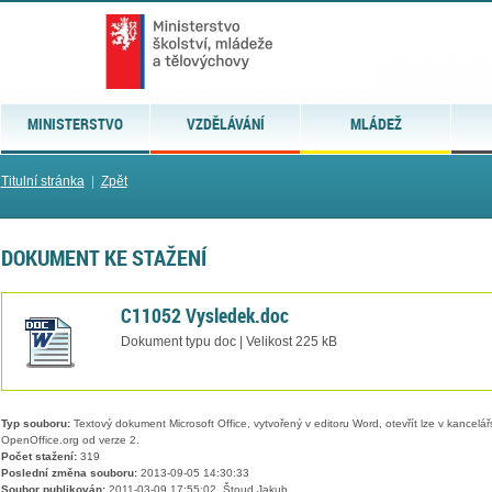
MINISTERSTVO
VZDĚLÁVÁNÍ
MLÁDEŽ
Titulní stránka
|
Zpět
DOKUMENT KE STAŽENÍ
C11052 Vysledek.doc
Dokument typu doc | Velikost 225 kB
Typ souboru:
Textový dokument Microsoft Office, vytvořený v editoru Word, otevřít lze v kancelářs
OpenOffice.org od verze 2.
Počet stažení:
319
Poslední změna souboru:
2013-09-05 14:30:33
Soubor publikován:
2011-03-09 17:55:02, Štoud Jakub