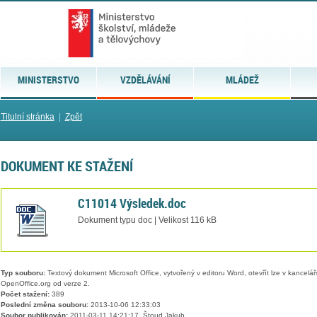
MINISTERSTVO
VZDĚLÁVÁNÍ
MLÁDEŽ
Titulní stránka
|
Zpět
DOKUMENT KE STAŽENÍ
C11014 Výsledek.doc
Dokument typu doc | Velikost 116 kB
Typ souboru:
Textový dokument Microsoft Office, vytvořený v editoru Word, otevřít lze v kancelářs
OpenOffice.org od verze 2.
Počet stažení:
389
Poslední změna souboru:
2013-10-06 12:33:03
Soubor publikován:
2011-03-11 14:21:17, Štoud Jakub