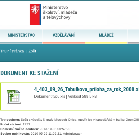
MINISTERSTVO
VZDĚLÁVÁNÍ
MLÁDEŽ
Titulní stránka
|
Zpět
DOKUMENT KE STAŽENÍ
4_403_09_26_Tabulkova_priloha_za_rok_2008.x
Dokument typu xls | Velikost 589,5 kB
Typ souboru:
Sešit s výpočty či grafy Microsoft Office, otevřít lze v kancelářském balíku OpenOffic
Počet stažení:
1223
Poslední změna souboru:
2013-10-08 00:57:20
Soubor publikován:
2010-05-26 11:05:21, Administrator