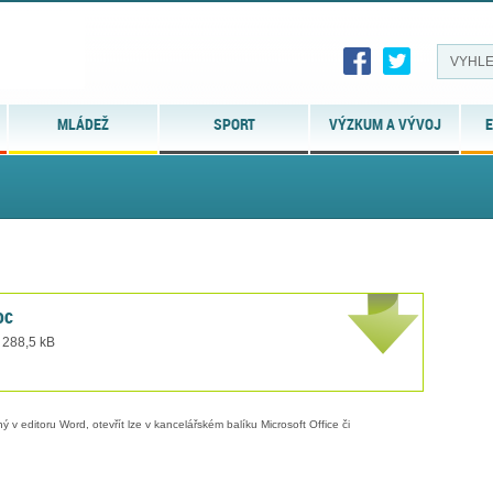
MLÁDEŽ
SPORT
VÝZKUM A VÝVOJ
E
oc
 288,5 kB
 v editoru Word, otevřít lze v kancelářském balíku Microsoft Office či