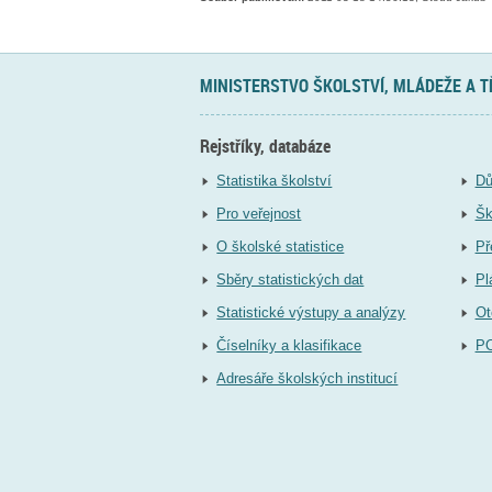
MINISTERSTVO ŠKOLSTVÍ, MLÁDEŽE A 
Rejstříky, databáze
Statistika školství
Dů
Pro veřejnost
Šk
O školské statistice
Př
Sběry statistických dat
Pl
Statistické výstupy a analýzy
Ot
Číselníky a klasifikace
P
Adresáře školských institucí