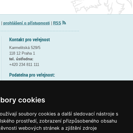
|
prohlášení o přístupnosti
|
RSS
Kontakt pro veřejnost
Karmelitská 529/5
118 12 Praha 1
tel. ústředna:
+420 234 811 111
Podatelna pro veřejnost:
pondělí a středa - 7:30-17:00
úterý a čtvrtek - 7:30-15:30
pátek - 7:30-14:00
bory cookies
8:30 - 9:30 - bezpečnostní přestávka
(více informací
ZDE
)
užívají soubory cookies a další sledovací nástroje s
elského prostředí, zobrazení přizpůsobeného obsahu
Elektronická podatelna:
těvnosti webových stránek a zjištění zdroje
posta@msmt
gov
cz