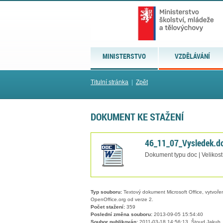
MINISTERSTVO
VZDĚLÁVÁNÍ
Titulní stránka
|
Zpět
DOKUMENT KE STAŽENÍ
46_11_07_Vysledek.d
Dokument typu doc | Velikost
Typ souboru:
Textový dokument Microsoft Office, vytvořený
OpenOffice.org od verze 2.
Počet stažení:
359
Poslední změna souboru:
2013-09-05 15:54:40
Soubor publikován:
2011-03-18 14:56:13, Štoud Jakub