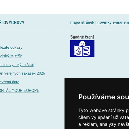
TĚLOVÝCHOVY
mapa stránek
|
novinky e-mailem
Snadné čtení
ležité odkazy
olský rejstřík
ehled vysokých škol
án veřejných zakázek 2026
evřená data
ORTÁL YOUR EUROPE
Používáme sou
Tyto webové stránky po
cílem vylepšení uživat
a reklam, analýzy návš