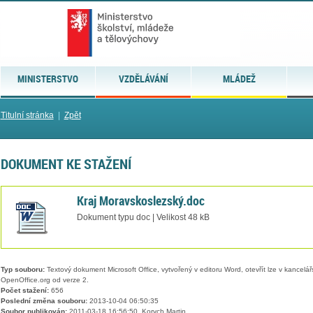
MINISTERSTVO
VZDĚLÁVÁNÍ
MLÁDEŽ
Titulní stránka
|
Zpět
DOKUMENT KE STAŽENÍ
Kraj Moravskoslezský.doc
Dokument typu doc | Velikost 48 kB
Typ souboru:
Textový dokument Microsoft Office, vytvořený v editoru Word, otevřít lze v kancelářs
OpenOffice.org od verze 2.
Počet stažení:
656
Poslední změna souboru:
2013-10-04 06:50:35
Soubor publikován:
2011-03-18 16:56:50, Korych Martin