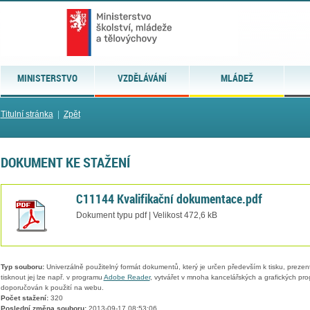
MINISTERSTVO
VZDĚLÁVÁNÍ
MLÁDEŽ
Titulní stránka
|
Zpět
DOKUMENT KE STAŽENÍ
C11144 Kvalifikační dokumentace.pdf
Dokument typu pdf | Velikost 472,6 kB
Typ souboru:
Univerzálně použitelný formát dokumentů, který je určen především k tisku, prezen
tisknout jej lze např. v programu
Adobe Reader
, vytvářet v mnoha kancelářských a grafických pr
doporučován k použití na webu.
Počet stažení:
320
Poslední změna souboru:
2013-09-17 08:53:06