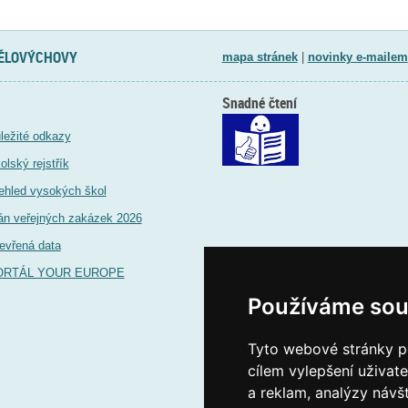
TĚLOVÝCHOVY
mapa stránek
|
novinky e-mailem
Snadné čtení
ležité odkazy
olský rejstřík
ehled vysokých škol
án veřejných zakázek 2026
evřená data
ORTÁL YOUR EUROPE
Používáme sou
Tyto webové stránky po
cílem vylepšení uživat
a reklam, analýzy návš