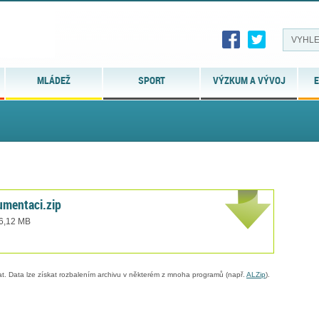
MLÁDEŽ
SPORT
VÝZKUM A VÝVOJ
E
mentaci.zip
 6,12 MB
. Data lze získat rozbalením archivu v některém z mnoha programů (např.
ALZip
).