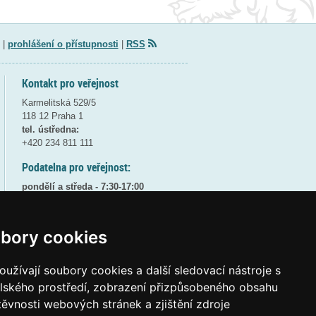
|
prohlášení o přístupnosti
|
RSS
Kontakt pro veřejnost
Karmelitská 529/5
118 12 Praha 1
tel. ústředna:
+420 234 811 111
Podatelna pro veřejnost:
pondělí a středa - 7:30-17:00
úterý a čtvrtek - 7:30-15:30
pátek - 7:30-14:00
bory cookies
8:30 - 9:30 - bezpečnostní přestávka
(více informací
ZDE
)
užívají soubory cookies a další sledovací nástroje s
Elektronická podatelna:
elského prostředí, zobrazení přizpůsobeného obsahu
posta@msmt
gov
cz
těvnosti webových stránek a zjištění zdroje