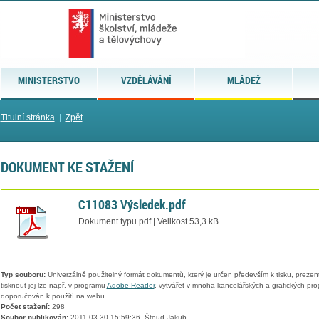
MINISTERSTVO
VZDĚLÁVÁNÍ
MLÁDEŽ
Titulní stránka
|
Zpět
DOKUMENT KE STAŽENÍ
C11083 Výsledek.pdf
Dokument typu pdf | Velikost 53,3 kB
Typ souboru:
Univerzálně použitelný formát dokumentů, který je určen především k tisku, prezen
tisknout jej lze např. v programu
Adobe Reader
, vytvářet v mnoha kancelářských a grafických pr
doporučován k použití na webu.
Počet stažení:
298
Soubor publikován:
2011-03-30 15:59:36, Štoud Jakub