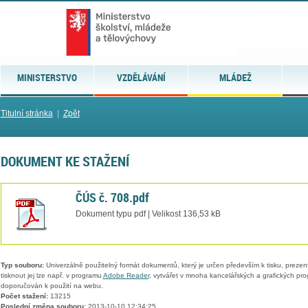
MINISTERSTVO
VZDĚLÁVÁNÍ
MLÁDEŽ
Titulní stránka
|
Zpět
DOKUMENT KE STAŽENÍ
ČÚS č. 708.pdf
Dokument typu pdf | Velikost 136,53 kB
Typ souboru:
Univerzálně použitelný formát dokumentů, který je určen především k tisku, prezen
tisknout jej lze např. v programu
Adobe Reader
, vytvářet v mnoha kancelářských a grafických pr
doporučován k použití na webu.
Počet stažení:
13215
Poslední změna souboru:
2013-10-10 12:34:25