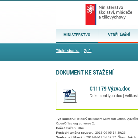
MINISTERSTVO
VZDĚLÁVÁNÍ
Titulní stránka
|
Zpět
DOKUMENT KE STAŽENÍ
C11179 Výzva.doc
Dokument typu doc | Velikos
Typ souboru:
Textový dokument Microsoft Office, vytvořený
OpenOffice.org od verze 2.
Počet stažení:
364
Poslední změna souboru:
2013-09-05 14:39:26
Soubor publikován:
2011-04-11 14:39:27, Štoud Jakub