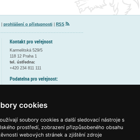
|
prohlášení o přístupnosti
|
RSS
Kontakt pro veřejnost
Karmelitská 529/5
118 12 Praha 1
tel. ústředna:
+420 234 811 111
Podatelna pro veřejnost:
pondělí a středa - 7:30-17:00
úterý a čtvrtek - 7:30-15:30
pátek - 7:30-14:00
bory cookies
8:30 - 9:30 - bezpečnostní přestávka
(více informací
ZDE
)
užívají soubory cookies a další sledovací nástroje s
elského prostředí, zobrazení přizpůsobeného obsahu
Elektronická podatelna:
těvnosti webových stránek a zjištění zdroje
posta@msmt
gov
cz