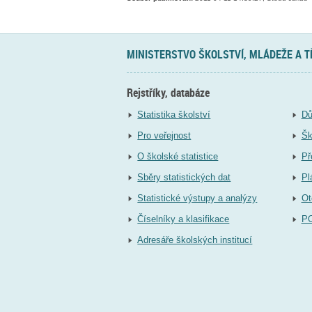
MINISTERSTVO ŠKOLSTVÍ, MLÁDEŽE A 
Rejstříky, databáze
Statistika školství
Dů
Pro veřejnost
Šk
O školské statistice
Př
Sběry statistických dat
Pl
Statistické výstupy a analýzy
Ot
Číselníky a klasifikace
P
Adresáře školských institucí