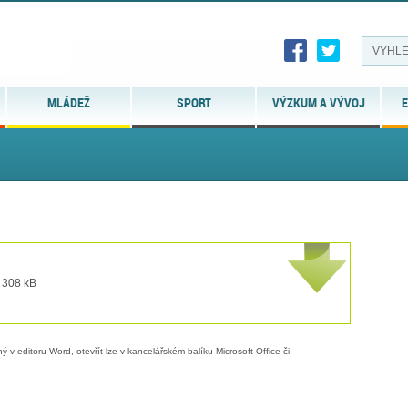
MLÁDEŽ
SPORT
VÝZKUM A VÝVOJ
E
t 308 kB
 v editoru Word, otevřít lze v kancelářském balíku Microsoft Office či