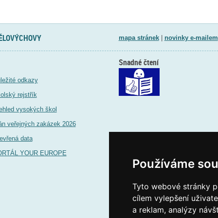
TĚLOVÝCHOVY
mapa stránek
|
novinky e-mailem
Snadné čtení
ležité odkazy
olský rejstřík
ehled vysokých škol
án veřejných zakázek 2026
evřená data
ORTÁL YOUR EUROPE
Používáme sou
Tyto webové stránky po
cílem vylepšení uživat
a reklam, analýzy návš