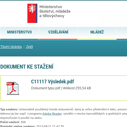
MINISTERSTVO
VZDĚLÁVÁNÍ
MLÁDEŽ
Titulní stránka
|
Zpět
DOKUMENT KE STAŽENÍ
C11117 Výsledek.pdf
Dokument typu pdf | Velikost 255,54 kB
Typ souboru:
Univerzálně použitelný formát dokumentů, který je určen především k tisku, prezen
tisknout jej lze např. v programu
Adobe Reader
, vytvářet v mnoha kancelářských a grafických pr
doporučován k použití na webu.
Počet stažení:
306
Poslední změna souboru:
2013-09-11 21:42:55