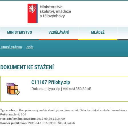
MINISTERSTVO
VZDĚLÁVÁNÍ
MLÁDEŽ
Titulní stránka
|
Zpět
DOKUMENT KE STAŽENÍ
C11187 Přílohy.zip
Dokument typu zip | Velikost 350,89 kB
Typ souboru:
Komprimovaný archiv vhodný pro přenos dat. Data lze získat rozbalením archivu 
Počet stažení:
204
Poslední změna souboru:
2013-09-26 12:34:09
Soubor publikován:
2011-04-13 15:59:30, Štoud Jakub