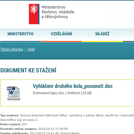
MINISTERSTVO
VZDĚLÁVÁNÍ
MLÁDEŽ
Titulní stránka
|
Zpět
DOKUMENT KE STAŽENÍ
Vyhlášení druhého kola_posunutí.doc
Dokument typu doc | Velikost 110 kB
Typ souboru:
Textový dokument Microsoft Office, vytvořený v editoru Word, otevřít lze v kancelářs
OpenOffice.org od verze 2.
Počet stažení:
627
Poslední změna souboru:
2013-10-10 17:54:56
Soubor publikován:
2011-04-15 10:41:43, Korych Martin