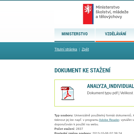
MINISTERSTVO
VZDĚLÁVÁNÍ
Titulní stránka
|
Zpět
DOKUMENT KE STAŽENÍ
ANALYZA_INDIVIDUAL
Dokument typu pdf | Velikost
Typ souboru:
Univerzálně použitelný formát dokumentů, kt
tisknout jej lze např. v programu
Adobe Reader
, vytvářet
doporučován k použití na webu.
Počet stažení:
2837
Poslední změna souboru:
2013-10-06 02:39:24