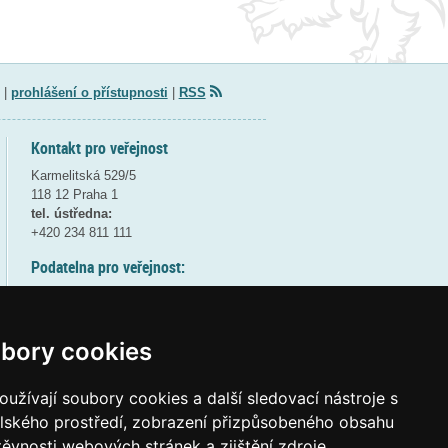
|
prohlášení o přístupnosti
|
RSS
Kontakt pro veřejnost
Karmelitská 529/5
118 12 Praha 1
tel. ústředna:
+420 234 811 111
Podatelna pro veřejnost:
pondělí a středa - 7:30-17:00
úterý a čtvrtek - 7:30-15:30
pátek - 7:30-14:00
bory cookies
8:30 - 9:30 - bezpečnostní přestávka
(více informací
ZDE
)
užívají soubory cookies a další sledovací nástroje s
elského prostředí, zobrazení přizpůsobeného obsahu
Elektronická podatelna:
těvnosti webových stránek a zjištění zdroje
posta@msmt
gov
cz