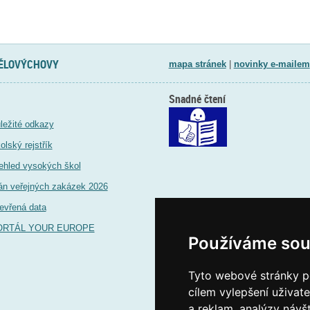
TĚLOVÝCHOVY
mapa stránek
|
novinky e-mailem
Snadné čtení
ležité odkazy
olský rejstřík
ehled vysokých škol
án veřejných zakázek 2026
evřená data
ORTÁL YOUR EUROPE
Používáme sou
Tyto webové stránky po
cílem vylepšení uživat
a reklam, analýzy návš