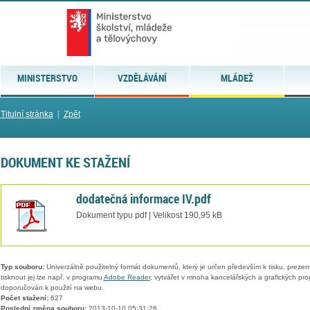
MINISTERSTVO
VZDĚLÁVÁNÍ
MLÁDEŽ
Titulní stránka
|
Zpět
DOKUMENT KE STAŽENÍ
dodatečná informace IV.pdf
Dokument typu pdf | Velikost 190,95 kB
Typ souboru:
Univerzálně použitelný formát dokumentů, který je určen především k tisku, prezen
tisknout jej lze např. v programu
Adobe Reader
, vytvářet v mnoha kancelářských a grafických pr
doporučován k použití na webu.
Počet stažení:
627
Poslední změna souboru:
2013-10-10 05:31:26