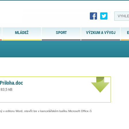
MLÁDEŽ
SPORT
VÝZKUM A VÝVOJ
E
Priloha.doc
 83,5 kB
 v editoru Word, otevřít lze v kancelářském balíku Microsoft Office či