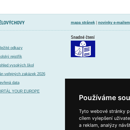
TĚLOVÝCHOVY
mapa stránek
|
novinky e-mailem
Snadné čtení
ležité odkazy
olský rejstřík
ehled vysokých škol
án veřejných zakázek 2026
evřená data
ORTÁL YOUR EUROPE
Používáme sou
Tyto webové stránky po
cílem vylepšení uživat
a reklam, analýzy návš