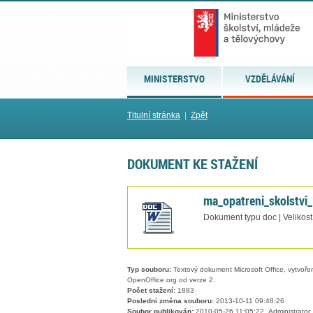
MINISTERSTVO
VZDĚLÁVÁNÍ
Titulní stránka
|
Zpět
DOKUMENT KE STAŽENÍ
ma_opatreni_skolstvi_
Dokument typu doc | Velikost
Typ souboru:
Textový dokument Microsoft Office, vytvořený
OpenOffice.org od verze 2.
Počet stažení:
1883
Poslední změna souboru:
2013-10-11 09:48:26
Soubor publikován:
2010-05-26 11:05:22, Administrator