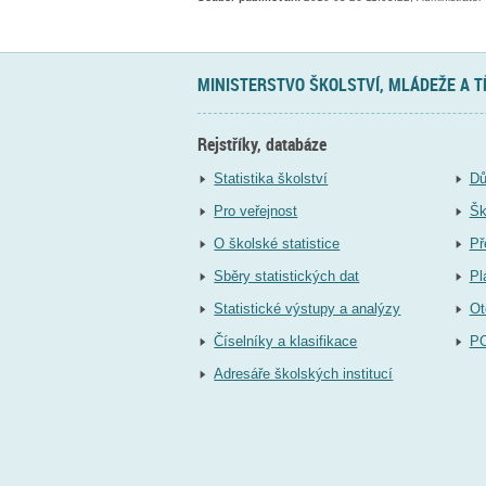
MINISTERSTVO ŠKOLSTVÍ, MLÁDEŽE A 
Rejstříky, databáze
Statistika školství
Dů
Pro veřejnost
Šk
O školské statistice
Př
Sběry statistických dat
Pl
Statistické výstupy a analýzy
Ot
Číselníky a klasifikace
P
Adresáře školských institucí