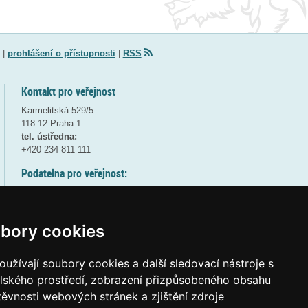
|
prohlášení o přístupnosti
|
RSS
Kontakt pro veřejnost
Karmelitská 529/5
118 12 Praha 1
tel. ústředna:
+420 234 811 111
Podatelna pro veřejnost:
pondělí a středa - 7:30-17:00
úterý a čtvrtek - 7:30-15:30
pátek - 7:30-14:00
bory cookies
8:30 - 9:30 - bezpečnostní přestávka
(více informací
ZDE
)
užívají soubory cookies a další sledovací nástroje s
elského prostředí, zobrazení přizpůsobeného obsahu
Elektronická podatelna:
těvnosti webových stránek a zjištění zdroje
posta@msmt
gov
cz