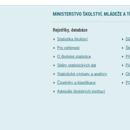
MINISTERSTVO ŠKOLSTVÍ, MLÁDEŽE A 
Rejstříky, databáze
Statistika školství
Dů
Pro veřejnost
Šk
O školské statistice
Př
Sběry statistických dat
Pl
Statistické výstupy a analýzy
Ot
Číselníky a klasifikace
P
Adresáře školských institucí