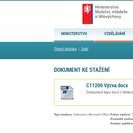
MINISTERSTVO
VZDĚLÁVÁNÍ
Titulní stránka
|
Zpět
DOKUMENT KE STAŽENÍ
C11200 Výzva.docx
Dokument typu docx | Veliko
Typ souboru:
Dokument Microsoft Office.
Počet stažení:
3
Poslední změna
Soubor publiko