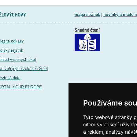
TĚLOVÝCHOVY
mapa stránek
|
novinky e-mailem
Snadné čtení
ležité odkazy
olský rejstřík
ehled vysokých škol
án veřejných zakázek 2026
evřená data
ORTÁL YOUR EUROPE
Používáme sou
Tyto webové stránky po
cílem vylepšení uživat
a reklam, analýzy návš