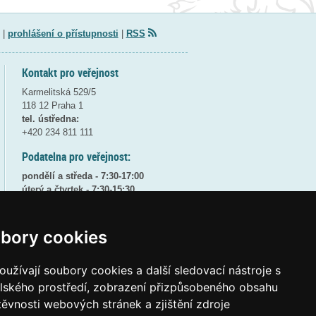
|
prohlášení o přístupnosti
|
RSS
Kontakt pro veřejnost
Karmelitská 529/5
118 12 Praha 1
tel. ústředna:
+420 234 811 111
Podatelna pro veřejnost:
pondělí a středa - 7:30-17:00
úterý a čtvrtek - 7:30-15:30
pátek - 7:30-14:00
8:30 - 9:30 - bezpečnostní přestávka
bory cookies
(více informací
ZDE
)
užívají soubory cookies a další sledovací nástroje s
Elektronická podatelna:
posta@msmt
gov
cz
elského prostředí, zobrazení přizpůsobeného obsahu
těvnosti webových stránek a zjištění zdroje
ID datové schránky:
vidaawt