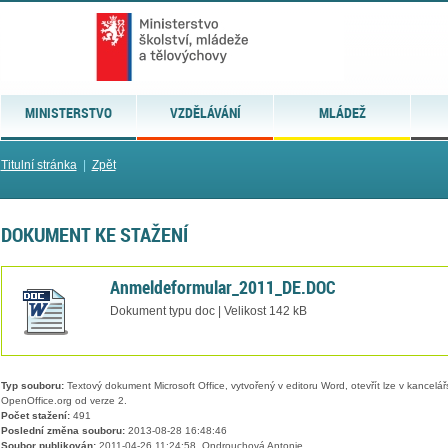
MINISTERSTVO
VZDĚLÁVÁNÍ
MLÁDEŽ
Titulní stránka
|
Zpět
DOKUMENT KE STAŽENÍ
Anmeldeformular_2011_DE.DOC
Dokument typu doc | Velikost 142 kB
Typ souboru:
Textový dokument Microsoft Office, vytvořený v editoru Word, otevřít lze v kancelářs
OpenOffice.org od verze 2.
Počet stažení:
491
Poslední změna souboru:
2013-08-28 16:48:46
Soubor publikován:
2011-04-26 11:24:58, Ondrouchová Antonie