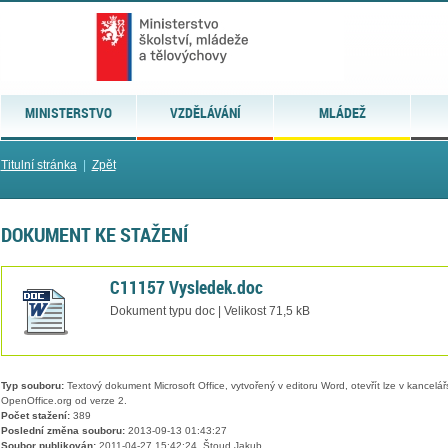
MINISTERSTVO
VZDĚLÁVÁNÍ
MLÁDEŽ
Titulní stránka
|
Zpět
DOKUMENT KE STAŽENÍ
C11157 Vysledek.doc
Dokument typu doc | Velikost 71,5 kB
Typ souboru:
Textový dokument Microsoft Office, vytvořený v editoru Word, otevřít lze v kancelářs
OpenOffice.org od verze 2.
Počet stažení:
389
Poslední změna souboru:
2013-09-13 01:43:27
Soubor publikován:
2011-04-27 15:42:24, Štoud Jakub