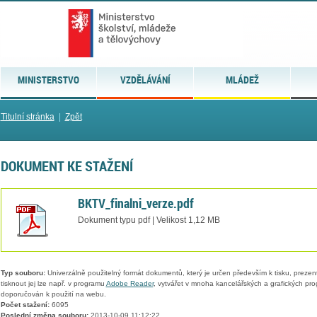
MINISTERSTVO
VZDĚLÁVÁNÍ
MLÁDEŽ
Titulní stránka
|
Zpět
DOKUMENT KE STAŽENÍ
BKTV_finalni_verze.pdf
Dokument typu pdf | Velikost 1,12 MB
Typ souboru:
Univerzálně použitelný formát dokumentů, který je určen především k tisku, prezen
tisknout jej lze např. v programu
Adobe Reader
, vytvářet v mnoha kancelářských a grafických pr
doporučován k použití na webu.
Počet stažení:
6095
Poslední změna souboru:
2013-10-09 11:12:22