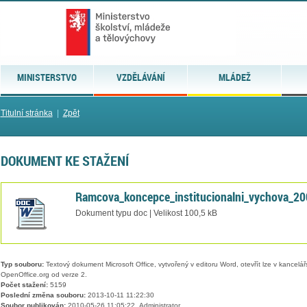
MINISTERSTVO
VZDĚLÁVÁNÍ
MLÁDEŽ
Titulní stránka
|
Zpět
DOKUMENT KE STAŽENÍ
Ramcova_koncepce_institucionalni_vychova_20
Dokument typu doc | Velikost 100,5 kB
Typ souboru:
Textový dokument Microsoft Office, vytvořený v editoru Word, otevřít lze v kancelářs
OpenOffice.org od verze 2.
Počet stažení:
5159
Poslední změna souboru:
2013-10-11 11:22:30
Soubor publikován:
2010-05-26 11:05:22, Administrator