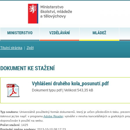
MINISTERSTVO
VZDĚLÁVÁNÍ
MLÁDEŽ
Titulní stránka
|
Zpět
DOKUMENT KE STAŽENÍ
Vyhlášení druhého kola_posunutí.pdf
Dokument typu pdf | Velikost 543,35 kB
Typ souboru:
Univerzálně použitelný formát dokumentů, který je určen především k tisku, prezen
tisknout jej lze např. v programu
Adobe Reader
, vytvářet v mnoha kancelářských a grafických pr
doporučován k použití na webu.
Počet stažení:
1425
Poslední změna souboru:
2013-10-10 08:17:23