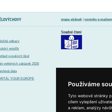
TĚLOVÝCHOVY
mapa stránek
|
novinky e-mailem
Snadné čtení
ležité odkazy
olský rejstřík
ehled vysokých škol
án veřejných zakázek 2026
evřená data
ORTÁL YOUR EUROPE
Používáme sou
Tyto webové stránky po
cílem vylepšení uživat
a reklam, analýzy návš