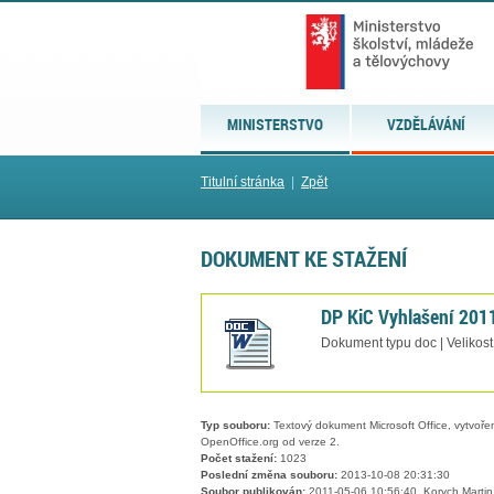
MINISTERSTVO
VZDĚLÁVÁNÍ
Titulní stránka
|
Zpět
DOKUMENT KE STAŽENÍ
DP KiC Vyhlašení 201
Dokument typu doc | Velikost
Typ souboru:
Textový dokument Microsoft Office, vytvořený
OpenOffice.org od verze 2.
Počet stažení:
1023
Poslední změna souboru:
2013-10-08 20:31:30
Soubor publikován:
2011-05-06 10:56:40, Korych Martin