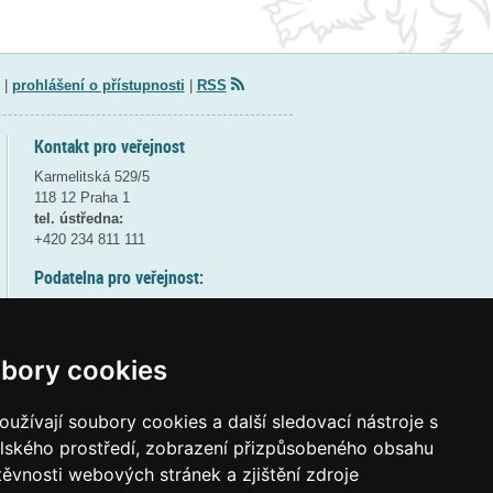
|
prohlášení o přístupnosti
|
RSS
Kontakt pro veřejnost
Karmelitská 529/5
118 12 Praha 1
tel. ústředna:
+420 234 811 111
Podatelna pro veřejnost:
pondělí a středa - 7:30-17:00
úterý a čtvrtek - 7:30-15:30
pátek - 7:30-14:00
bory cookies
8:30 - 9:30 - bezpečnostní přestávka
(více informací
ZDE
)
užívají soubory cookies a další sledovací nástroje s
elského prostředí, zobrazení přizpůsobeného obsahu
Elektronická podatelna:
těvnosti webových stránek a zjištění zdroje
posta@msmt
gov
cz