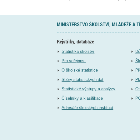
MINISTERSTVO ŠKOLSTVÍ, MLÁDEŽE A 
Rejstříky, databáze
Statistika školství
Dů
Pro veřejnost
Šk
O školské statistice
Př
Sběry statistických dat
Pl
Statistické výstupy a analýzy
Ot
Číselníky a klasifikace
P
Adresáře školských institucí