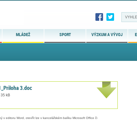
MLÁDEŽ
SPORT
VÝZKUM A VÝVOJ
E
1_Priloha 3.doc
 35 kB
 v editoru Word, otevřít lze v kancelářském balíku Microsoft Office či