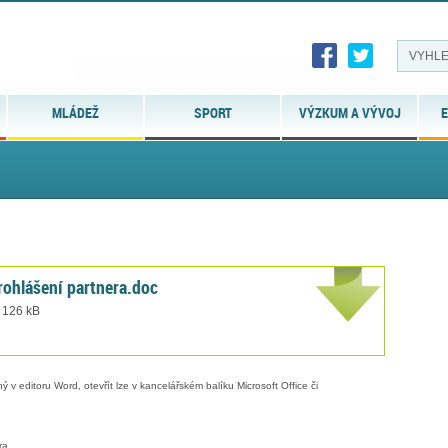
MLÁDEŽ
SPORT
VÝZKUM A VÝVOJ
E
prohlášení partnera.doc
t 126 kB
 v editoru Word, otevřít lze v kancelářském balíku Microsoft Office či
ra