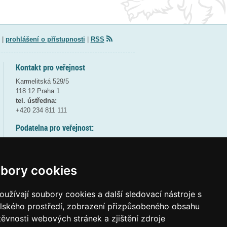
|
prohlášení o přístupnosti
|
RSS
Kontakt pro veřejnost
Karmelitská 529/5
118 12 Praha 1
tel. ústředna:
+420 234 811 111
Podatelna pro veřejnost:
pondělí a středa - 7:30-17:00
úterý a čtvrtek - 7:30-15:30
pátek - 7:30-14:00
bory cookies
8:30 - 9:30 - bezpečnostní přestávka
(více informací
ZDE
)
užívají soubory cookies a další sledovací nástroje s
elského prostředí, zobrazení přizpůsobeného obsahu
Elektronická podatelna:
těvnosti webových stránek a zjištění zdroje
posta@msmt
gov
cz