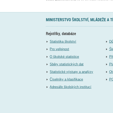
MINISTERSTVO ŠKOLSTVÍ, MLÁDEŽE A 
Rejstříky, databáze
Statistika školství
Dů
Pro veřejnost
Šk
O školské statistice
Př
Sběry statistických dat
Pl
Statistické výstupy a analýzy
Ot
Číselníky a klasifikace
P
Adresáře školských institucí