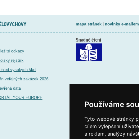
TĚLOVÝCHOVY
mapa stránek
|
novinky e-mailem
Snadné čtení
ležité odkazy
olský rejstřík
ehled vysokých škol
án veřejných zakázek 2026
evřená data
ORTÁL YOUR EUROPE
Používáme sou
Tyto webové stránky po
cílem vylepšení uživat
a reklam, analýzy návš