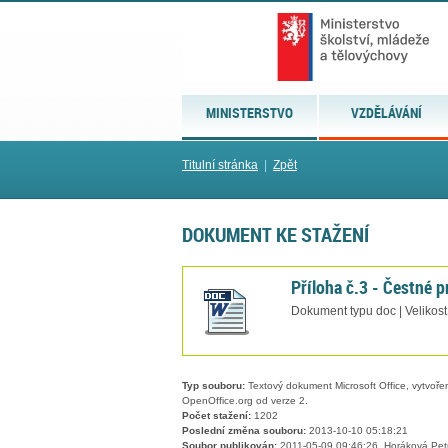
MINISTERSTVO
VZDĚLÁVÁNÍ
Titulní stránka
|
Zpět
DOKUMENT KE STAŽENÍ
Příloha č.3 - Čestné 
Dokument typu doc | Velikos
Typ souboru:
Textový dokument Microsoft Office, vytvořený
OpenOffice.org od verze 2.
Počet stažení:
1202
Poslední změna souboru:
2013-10-10 05:18:21
Soubor publikován:
2011-05-09 09:46:26, Horáková Pet