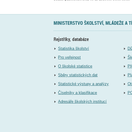
MINISTERSTVO ŠKOLSTVÍ, MLÁDEŽE A 
Rejstříky, databáze
Statistika školství
Dů
Pro veřejnost
Šk
O školské statistice
Př
Sběry statistických dat
Pl
Statistické výstupy a analýzy
Ot
Číselníky a klasifikace
P
Adresáře školských institucí