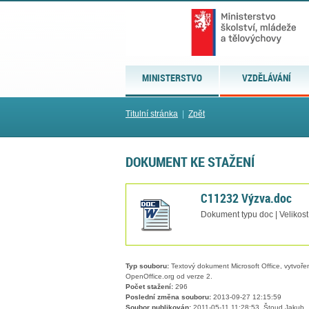
MINISTERSTVO
VZDĚLÁVÁNÍ
Titulní stránka
|
Zpět
DOKUMENT KE STAŽENÍ
C11232 Výzva.doc
Dokument typu doc | Velikos
Typ souboru:
Textový dokument Microsoft Office, vytvořený
OpenOffice.org od verze 2.
Počet stažení:
296
Poslední změna souboru:
2013-09-27 12:15:59
Soubor publikován:
2011-05-11 11:28:53, Štoud Jakub