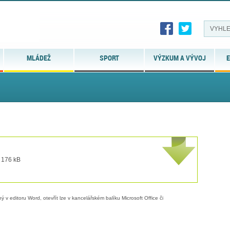
MLÁDEŽ
SPORT
VÝZKUM A VÝVOJ
E
t 176 kB
 v editoru Word, otevřít lze v kancelářském balíku Microsoft Office či