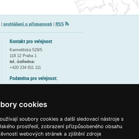
|
prohlášení o přístupnosti
|
RSS
Kontakt pro veřejnost
Karmelitská 529/5
118 12 Praha 1
tel. ústředna:
+420 234 811 111
Podatelna pro veřejnost:
pondělí a středa - 7:30-17:00
úterý a čtvrtek - 7:30-15:30
pátek - 7:30-14:00
bory cookies
8:30 - 9:30 - bezpečnostní přestávka
(více informací
ZDE
)
užívají soubory cookies a další sledovací nástroje s
elského prostředí, zobrazení přizpůsobeného obsahu
Elektronická podatelna:
těvnosti webových stránek a zjištění zdroje
posta@msmt
gov
cz