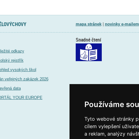
TĚLOVÝCHOVY
mapa stránek
|
novinky e-mailem
Snadné čtení
ležité odkazy
olský rejstřík
ehled vysokých škol
án veřejných zakázek 2026
evřená data
ORTÁL YOUR EUROPE
Používáme sou
Tyto webové stránky po
cílem vylepšení uživat
a reklam, analýzy návš