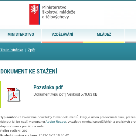
MINISTERSTVO
VZDĚLÁVÁNÍ
MLÁDEŽ
Titulní stránka
|
Zpět
DOKUMENT KE STAŽENÍ
Pozvánka.pdf
Dokument typu pdf | Velikost 579,63 kB
Typ souboru:
Univerzálně použitelný formát dokumentů, který je určen především k tisku, prezen
tisknout jej lze např. v programu
Adobe Reader
, vytvářet v mnoha kancelářských a grafických pr
doporučován k použití na webu.
Počet stažení:
297
Poslední změna souboru:
2013-10-07 18:36:42