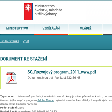
MINISTERSTVO
VZDĚLÁVÁNÍ
MLÁDEŽ
Titulní stránka
|
Zpět
DOKUMENT KE STAŽENÍ
SG_Rozvojový program_2011_www.pdf
Dokument typu pdf | Velikost 232,56 kB
Typ souboru:
Univerzálně použitelný formát dokumentů, který je určen především k tisku, prezen
tisknout jej lze např. v programu
Adobe Reader
, vytvářet v mnoha kancelářských a grafických pr
doporučován k použití na webu.
Počet stažení:
2682
Poslední změna souboru:
2013-10-09 04:58:25