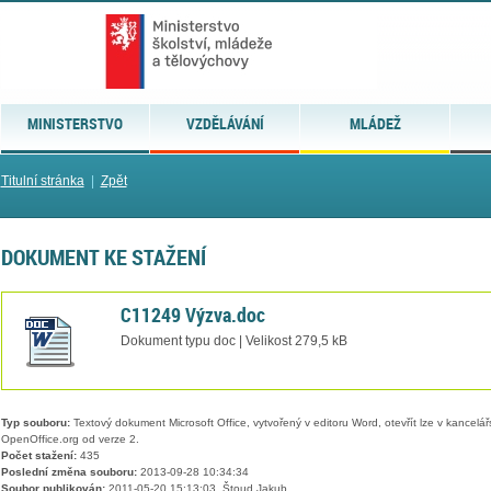
MINISTERSTVO
VZDĚLÁVÁNÍ
MLÁDEŽ
Titulní stránka
|
Zpět
DOKUMENT KE STAŽENÍ
C11249 Výzva.doc
Dokument typu doc | Velikost 279,5 kB
Typ souboru:
Textový dokument Microsoft Office, vytvořený v editoru Word, otevřít lze v kancelářs
OpenOffice.org od verze 2.
Počet stažení:
435
Poslední změna souboru:
2013-09-28 10:34:34
Soubor publikován:
2011-05-20 15:13:03, Štoud Jakub