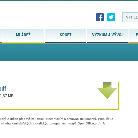
MLÁDEŽ
SPORT
VÝZKUM A VÝVOJ
E
pdf
 1,87 MB
erý je určen především k tisku, prezentacím a archivaci dokumentů. Prohlížet a
 v mnoha kancelářských a grafických programech (např. OpenOffice.org). Je