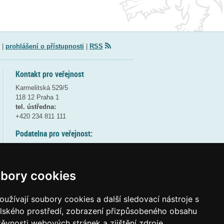
|
prohlášení o přístupnosti
|
RSS
Kontakt pro veřejnost
Karmelitská 529/5
118 12 Praha 1
tel. ústředna:
+420 234 811 111
Podatelna pro veřejnost:
pondělí a středa - 7:30-17:00
úterý a čtvrtek - 7:30-15:30
pátek - 7:30-14:00
bory cookies
8:30 - 9:30 - bezpečnostní přestávka
(více informací
ZDE
)
užívají soubory cookies a další sledovací nástroje s
elského prostředí, zobrazení přizpůsobeného obsahu
Elektronická podatelna:
těvnosti webových stránek a zjištění zdroje
posta@msmt
gov
cz