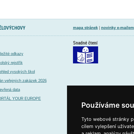
TĚLOVÝCHOVY
mapa stránek
|
novinky e-mailem
Snadné čtení
ležité odkazy
olský rejstřík
ehled vysokých škol
án veřejných zakázek 2026
evřená data
ORTÁL YOUR EUROPE
Používáme sou
Tyto webové stránky po
cílem vylepšení uživat
a reklam, analýzy návš