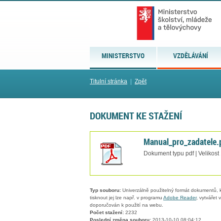
MINISTERSTVO
VZDĚLÁVÁNÍ
Titulní stránka
|
Zpět
DOKUMENT KE STAŽENÍ
Manual_pro_zadatele.
Dokument typu pdf | Velikost
Typ souboru:
Univerzálně použitelný formát dokumentů, kt
tisknout jej lze např. v programu
Adobe Reader
, vytvářet
doporučován k použití na webu.
Počet stažení:
2232
Poslední změna souboru:
2013-10-10 08:04:12