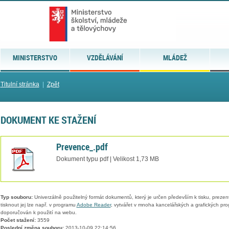
MINISTERSTVO
VZDĚLÁVÁNÍ
MLÁDEŽ
Titulní stránka
|
Zpět
DOKUMENT KE STAŽENÍ
Prevence_.pdf
Dokument typu pdf | Velikost 1,73 MB
Typ souboru:
Univerzálně použitelný formát dokumentů, který je určen především k tisku, prezen
tisknout jej lze např. v programu
Adobe Reader
, vytvářet v mnoha kancelářských a grafických pr
doporučován k použití na webu.
Počet stažení:
3559
Poslední změna souboru:
2013-10-09 22:14:56