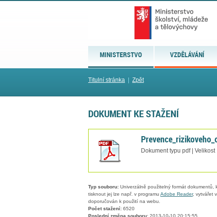
MINISTERSTVO
VZDĚLÁVÁNÍ
Titulní stránka
|
Zpět
DOKUMENT KE STAŽENÍ
Prevence_rizikoveho_
Dokument typu pdf | Velikost
Typ souboru:
Univerzálně použitelný formát dokumentů, kt
tisknout jej lze např. v programu
Adobe Reader
, vytvářet
doporučován k použití na webu.
Počet stažení:
6520
Poslední změna souboru:
2013-10-10 20:15:55