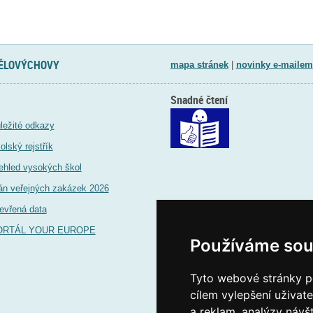
TĚLOVÝCHOVY
mapa stránek
|
novinky e-mailem
Snadné čtení
ležité odkazy
olský rejstřík
ehled vysokých škol
án veřejných zakázek 2026
evřená data
ORTÁL YOUR EUROPE
Používáme sou
Tyto webové stránky po
cílem vylepšení uživat
a reklam, analýzy návš