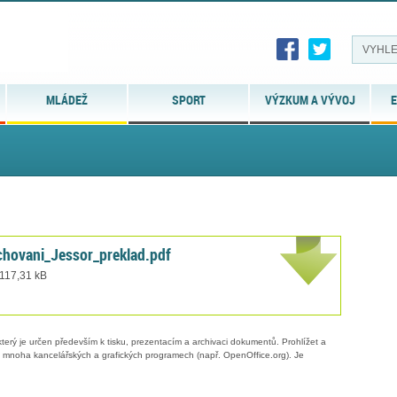
MLÁDEŽ
SPORT
VÝZKUM A VÝVOJ
E
chovani_Jessor_preklad.pdf
 117,31 kB
erý je určen především k tisku, prezentacím a archivaci dokumentů. Prohlížet a
 v mnoha kancelářských a grafických programech (např. OpenOffice.org). Je