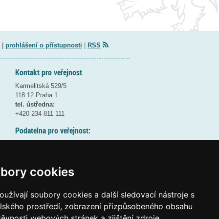
|
prohlášení o přístupnosti
|
RSS
Kontakt pro veřejnost
Karmelitská 529/5
118 12 Praha 1
tel. ústředna:
+420 234 811 111
Podatelna pro veřejnost:
pondělí a středa - 7:30-17:00
úterý a čtvrtek - 7:30-15:30
pátek - 7:30-14:00
bory cookies
8:30 - 9:30 - bezpečnostní přestávka
(více informací
ZDE
)
užívají soubory cookies a další sledovací nástroje s
elského prostředí, zobrazení přizpůsobeného obsahu
Elektronická podatelna:
těvnosti webových stránek a zjištění zdroje
posta@msmt
gov
cz