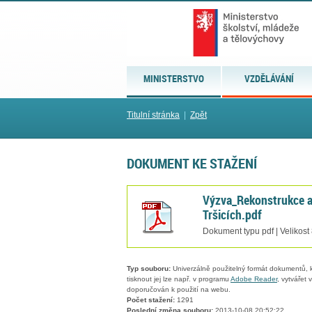
MINISTERSTVO
VZDĚLÁVÁNÍ
Titulní stránka
|
Zpět
DOKUMENT KE STAŽENÍ
Výzva_Rekonstrukce a 
Tršicích.pdf
Dokument typu pdf | Velikost
Typ souboru:
Univerzálně použitelný formát dokumentů, kt
tisknout jej lze např. v programu
Adobe Reader
, vytvářet
doporučován k použití na webu.
Počet stažení:
1291
Poslední změna souboru:
2013-10-08 20:52:22