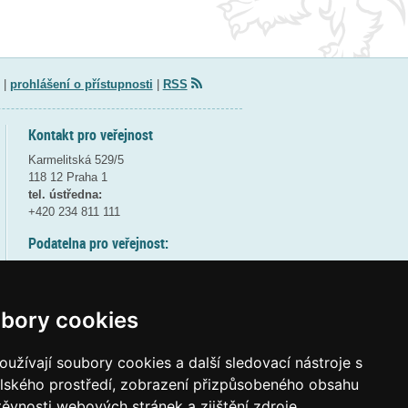
|
prohlášení o přístupnosti
|
RSS
Kontakt pro veřejnost
Karmelitská 529/5
118 12 Praha 1
tel. ústředna:
+420 234 811 111
Podatelna pro veřejnost:
pondělí a středa - 7:30-17:00
úterý a čtvrtek - 7:30-15:30
pátek - 7:30-14:00
bory cookies
8:30 - 9:30 - bezpečnostní přestávka
(více informací
ZDE
)
užívají soubory cookies a další sledovací nástroje s
elského prostředí, zobrazení přizpůsobeného obsahu
Elektronická podatelna:
těvnosti webových stránek a zjištění zdroje
posta@msmt
gov
cz