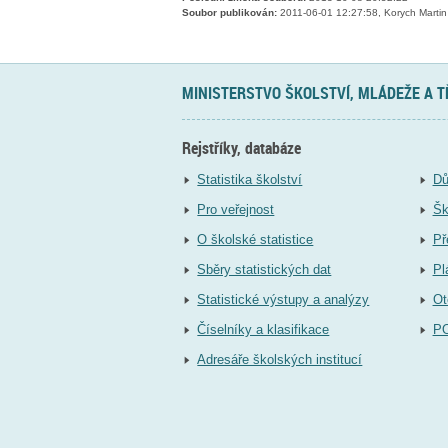
Soubor publikován:
2011-06-01 12:27:58, Korych Martin
MINISTERSTVO ŠKOLSTVÍ, MLÁDEŽE A 
Rejstříky, databáze
Statistika školství
Dů
Pro veřejnost
Šk
O školské statistice
Př
Sběry statistických dat
Pl
Statistické výstupy a analýzy
Ot
Číselníky a klasifikace
P
Adresáře školských institucí