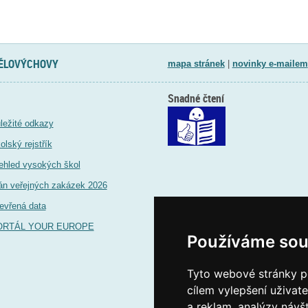
TĚLOVÝCHOVY
mapa stránek
|
novinky e-mailem
Snadné čtení
ležité odkazy
olský rejstřík
ehled vysokých škol
án veřejných zakázek 2026
evřená data
ORTÁL YOUR EUROPE
Používáme sou
Tyto webové stránky po
cílem vylepšení uživat
a reklam, analýzy návš