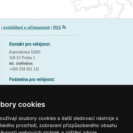
|
prohlášení o přístupnosti
|
RSS
Kontakt pro veřejnost
Karmelitská 529/5
118 12 Praha 1
tel. ústředna:
+420 234 811 111
Podatelna pro veřejnost:
pondělí a středa - 7:30-17:00
úterý a čtvrtek - 7:30-15:30
pátek - 7:30-14:00
bory cookies
8:30 - 9:30 - bezpečnostní přestávka
(více informací
ZDE
)
užívají soubory cookies a další sledovací nástroje s
elského prostředí, zobrazení přizpůsobeného obsahu
Elektronická podatelna:
těvnosti webových stránek a zjištění zdroje
posta@msmt
gov
cz