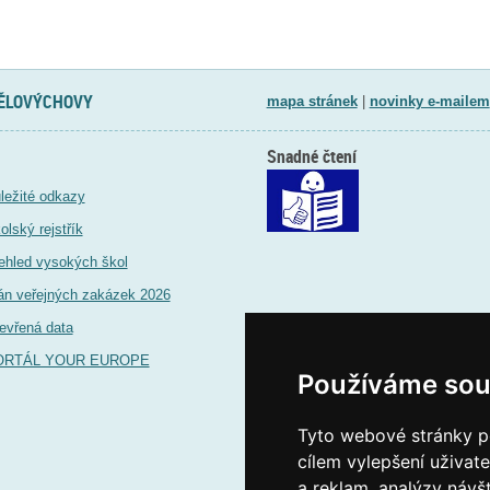
TĚLOVÝCHOVY
mapa stránek
|
novinky e-mailem
Snadné čtení
ležité odkazy
olský rejstřík
ehled vysokých škol
án veřejných zakázek 2026
evřená data
ORTÁL YOUR EUROPE
Používáme sou
Tyto webové stránky po
cílem vylepšení uživat
a reklam, analýzy návš