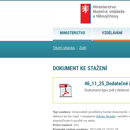
MINISTERSTVO
VZDĚLÁVÁNÍ
Titulní stránka
|
Zpět
DOKUMENT KE STAŽENÍ
46_11_25_Dodatečné 
Dokument typu pdf | Velikost
Typ souboru:
Univerzálně použitelný formát dokumentů, kt
tisknout jej lze např. v programu
Adobe Reader
, vytvářet
doporučován k použití na webu.
Počet stažení:
221
Poslední změna souboru:
2013-09-22 10:01:16